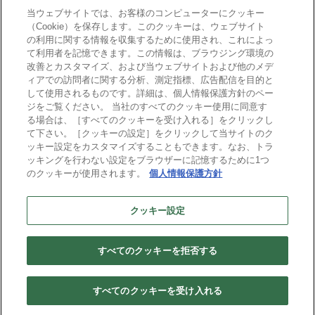
当ウェブサイトでは、お客様のコンピューターにクッキー
（Cookie）を保存します。このクッキーは、ウェブサイト
の利用に関する情報を収集するために使用され、これによっ
て利用者を記憶できます。この情報は、ブラウジング環境の
導入事例
コラム
改善とカスタマイズ、および当ウェブサイトおよび他のメデ
ィアでの訪問者に関する分析、測定指標、広告配信を目的と
さまざまな業種での導入
製造業業務に役立つ情報
して使用されるものです。詳細は、個人情報保護方針のペー
の効果などがご覧いただ
やポイントを掲載してい
ジをご覧ください。 当社のすべてのクッキー使用に同意す
けます。
ます。
る場合は、［すべてのクッキーを受け入れる］をクリックし
て下さい。［クッキーの設定］をクリックして当サイトのク
ッキー設定をカスタマイズすることもできます。なお、トラ
ッキングを行わない設定をブラウザーに記憶するために1つ
のクッキーが使用されます。
個人情報保護方針
セミナー
クッキー設定
各種セミナーを開催しております。
すべてのクッキーを拒否する
© 2026 Business Engineering Corporation
すべてのクッキーを受け入れる