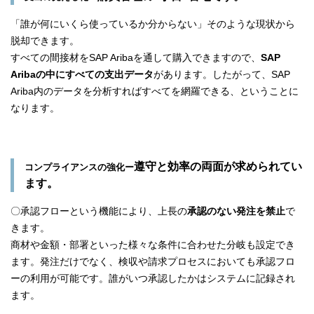
「誰が何にいくら使っているか分からない」そのような現状から
脱却できます。
すべての間接材をSAP Aribaを通して購入できますので、
SAP
Aribaの中にすべての支出データ
があります。したがって、SAP
Ariba内のデータを分析すればすべてを網羅できる、ということに
なります。
遵守と効率の両面が求められてい
コンプライアンスの強化ー
ます。
〇
承認フロー
という機能により、上長の
承認のない発注を禁止
で
きます。
商材や金額・部署といった様々な条件に合わせた分岐も設定でき
ます。発注だけでなく、検収や請求プロセスにおいても承認フロ
ーの利用が可能です。誰がいつ承認したかはシステムに記録され
ます。