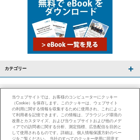
カテゴリー
当ウェブサイトでは、お客様のコンピューターにクッキー
（Cookie）を保存します。このクッキーは、ウェブサイト
の利用に関する情報を収集するために使用され、これによっ
て利用者を記憶できます。この情報は、ブラウジング環境の
導入事例
コラム
改善とカスタマイズ、および当ウェブサイトおよび他のメデ
ィアでの訪問者に関する分析、測定指標、広告配信を目的と
さまざまな業種での導入
製造業業務に役立つ情報
して使用されるものです。詳細は、個人情報保護方針のペー
の効果などがご覧いただ
やポイントを掲載してい
ジをご覧ください。 当社のすべてのクッキー使用に同意す