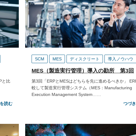
SCM
MES
ディスクリート
導入ノウハウ
MES（製造実行管理）導入の勘所 第3回
Pと比
第3回「ERPとMESはどちらを先に進めるべきか」 ER
較して製造実行管理システム（MES：Manufacturing
Execution Management System……
を読む
つづ