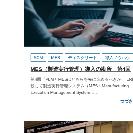
SCM
MES
ディスクリート
導入ノウハウ
MES（製造実行管理）導入の勘所 第4回
第4回「PLMとMESはどちらを先に進めるべきか」 ER
較して製造実行管理システム（MES：Manufacturing
Execution Management System……
つづき