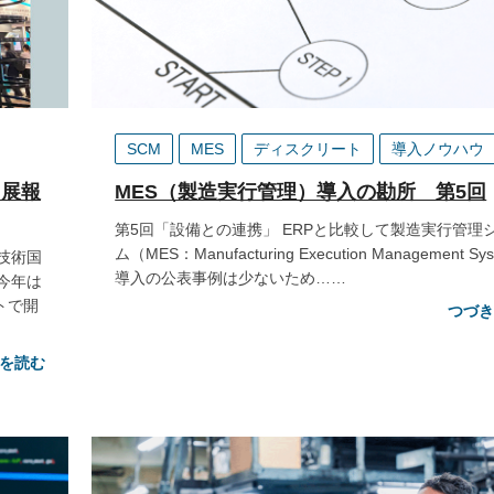
SCM
MES
ディスクリート
導入ノウハウ
出展報
MES（製造実行管理）導入の勘所 第5回
第5回「設備との連携」 ERPと比較して製造実行管理
ム（MES：Manufacturing Execution Management Sy
技術国
導入の公表事例は少ないため……
今年は
トで開
つづ
を読む