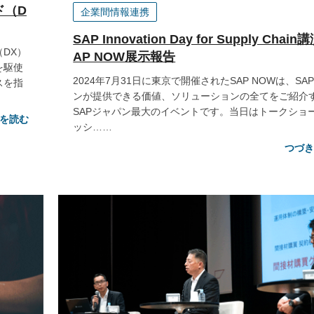
ド（D
企業間情報連携
SAP Innovation Day for Supply Chai
DX）
AP NOW展示報告
を駆使
2024年7月31日に東京で開催されたSAP NOWは、SA
スを指
ンが提供できる価値、ソリューションの全てをご紹介
SAPジャパン最大のイベントです。当日はトークショ
を読む
ッシ……
つづ