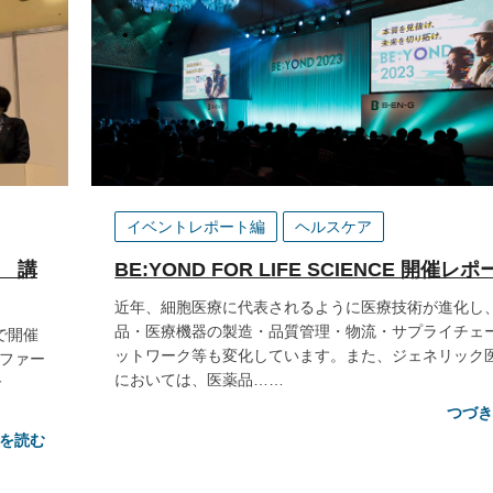
イベントレポート編
ヘルスケア
BE:YOND FOR LIFE SCIENCE 開催レ
4 講
近年、細胞医療に代表されるように医療技術が進化し
品・医療機器の製造・品質管理・物流・サプライチェ
で開催
ットワーク等も変化しています。また、ジェネリック
ファー
においては、医薬品……
で
つづ
を読む