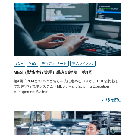
SCM
MES
ディスクリート
導入ノウハウ
MES（製造実行管理）導入の勘所 第4回
第4回「PLMとMESはどちらを先に進めるべきか」 ERPと比較し
て製造実行管理システム（MES：Manufacturing Execution
Management System……
つづきを読む