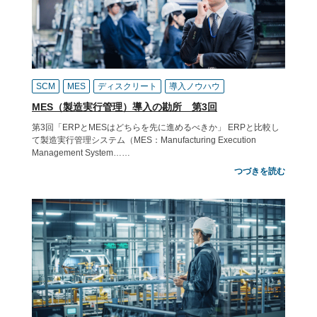
SCM
MES
ディスクリート
導入ノウハウ
MES（製造実行管理）導入の勘所 第3回
第3回「ERPとMESはどちらを先に進めるべきか」 ERPと比較し
て製造実行管理システム（MES：Manufacturing Execution
Management System……
つづきを読む