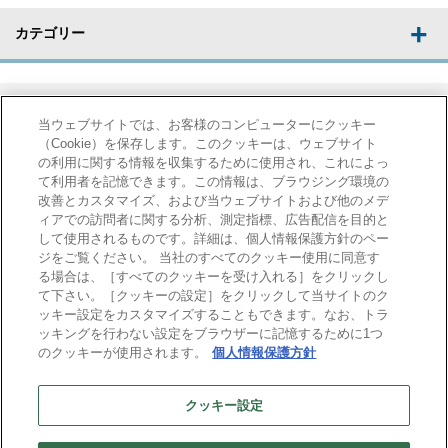
カテゴリー
当ウェブサイトでは、お客様のコンピューターにクッキー
（Cookie）を保存します。このクッキーは、ウェブサイト
の利用に関する情報を収集するために使用され、これによっ
て利用者を記憶できます。この情報は、ブラウジング環境の
導入事例
コラム
改善とカスタマイズ、および当ウェブサイトおよび他のメデ
ィアでの訪問者に関する分析、測定指標、広告配信を目的と
さまざまな業種での導入
製造業業務に役立つ情報
して使用されるものです。詳細は、個人情報保護方針のペー
の効果などがご覧いただ
やポイントを掲載してい
ジをご覧ください。 当社のすべてのクッキー使用に同意す
けます。
ます。
る場合は、［すべてのクッキーを受け入れる］をクリックし
て下さい。［クッキーの設定］をクリックして当サイトのク
ッキー設定をカスタマイズすることもできます。なお、トラ
ッキングを行わない設定をブラウザーに記憶するために1つ
のクッキーが使用されます。
個人情報保護方針
セミナー
クッキー設定
各種セミナーを開催しております。