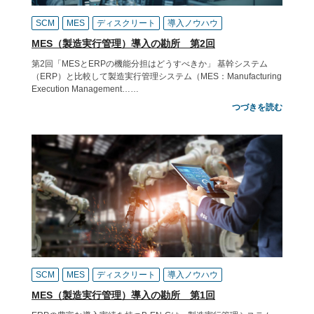
SCM
MES
ディスクリート
導入ノウハウ
MES（製造実行管理）導入の勘所 第2回
第2回「MESとERPの機能分担はどうすべきか」 基幹システム
（ERP）と比較して製造実行管理システム（MES：Manufacturing
Execution Management……
つづきを読む
SCM
MES
ディスクリート
導入ノウハウ
MES（製造実行管理）導入の勘所 第1回