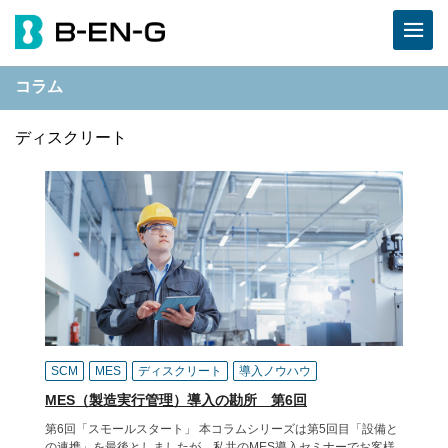
コラム
ディスクリート
SCM
MES
ディスクリート
導入ノウハウ
MES（製造実行管理）導入の勘所 第6回
第6回「スモールスタート」 本コラムシリーズは第5回目「設備と
の連携」を最後としましたが、私共のMES導入セミナーでお客様